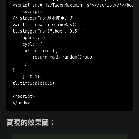
<script src="js/TweenMax.min.js"></script>/*</b
    <script>

// staggerFrom基本使用方式 

var tl = new TimelineMax()

tl.staggerFrom(".box", 0.5, {

    opacity:0,

    cycle: {

     x:function(){

        return Math.random()*300;

     }

}

    }, 0.1);

tl.timeScale(0.5);

</script>

實現的效果圖：