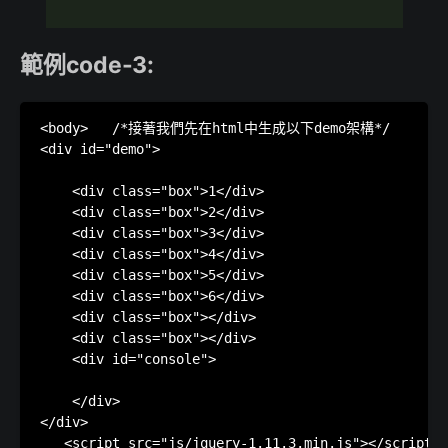
範例code-3:
<body>   /*接著我們先在html中生成以下demo架構*/

<div id="demo">

    <div class="box">1</div>

    <div class="box">2</div>

    <div class="box">3</div>

    <div class="box">4</div>

    <div class="box">5</div>

    <div class="box">6</div>

    <div class="box"></div>

    <div class="box"></div>

    <div id="console">

    </div>

</div>

   <script src="js/jquery-1.11.3.min.js"></script