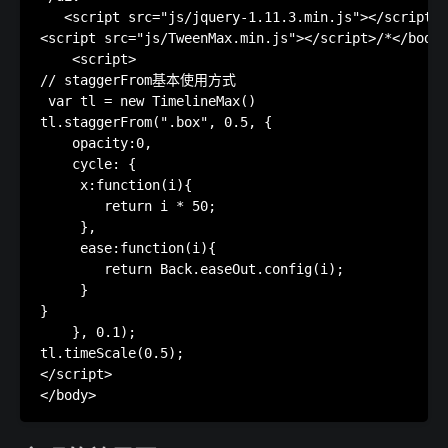
   <script src="js/jquery-1.11.3.min.js"></script
<script src="js/TweenMax.min.js"></script>/*</b
    <script>

// staggerFrom基本使用方式 

 var tl = new TimelineMax()

tl.staggerFrom(".box", 0.5, {

    opacity:0,

    cycle: {

     x:function(i){

        return i * 50;

     },

     ease:function(i){

        return Back.easeOut.config(i);

     }

}

    }, 0.1);

tl.timeScale(0.5);

</script>
