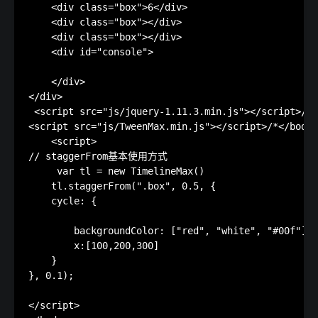
    <div class="box">6</div>

    <div class="box"></div>

    <div class="box"></div>

    <div id="console">

    </div>

</div>

 <script src="js/jquery-1.11.3.min.js"></script>/
<script src="js/TweenMax.min.js"></script>/*</b
    <script>

// staggerFrom基本使用方式 

     var tl = new TimelineMax()

    tl.staggerFrom(".box", 0.5, { 

    cycle: {

        backgroundColor: ["red", "white", "#00f"],

        x:[100,200,300]

    }

}, 0.1);

</script>
