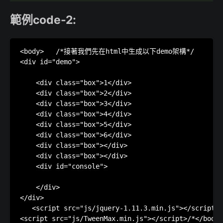
範例code-2:
<body>   /*接著我們先在html中生成以下demo架構*/

<div id="demo">

    <div class="box">1</div>

    <div class="box">2</div>

    <div class="box">3</div>

    <div class="box">4</div>

    <div class="box">5</div>

    <div class="box">6</div>

    <div class="box"></div>

    <div class="box"></div>

    <div id="console">

    </div>

</div>

   <script src="js/jquery-1.11.3.min.js"></script
<script src="js/TweenMax.min.js"></script>/*</b