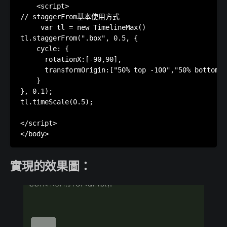
    <script>

// staggerFrom基本使用方式 

     var tl = new TimelineMax()

tl.staggerFrom(".box", 0.5, {

    cycle: {

      rotationX:[-90,90],

      transformOrigin:["50% top -100","50% bottom 1
    }

}, 0.1);

tl.timeScale(0.5);

</script>

實現的效果圖：