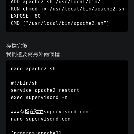
ADD apache2.sh /usr/local/bin/

RUN chmod +x /usr/local/bin/apache2.sh  
EXPOSE  80

存檔完後
我們還要寫另外兩個檔
nano apache2.sh

#!/bin/sh

service apache2 restart

exec supervisord -n

###存檔在建立supervisord.conf 

nano supervisord.conf  

[program:apache2]
