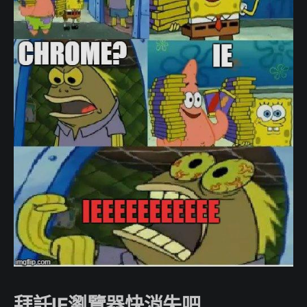
拜託IE瀏覽器快消失吧