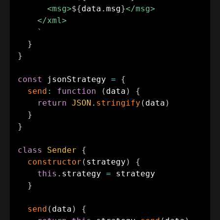
      <msg>
${
data
.
msg
}
</msg>

    </xml>

`
}
}
const
 jsonStrategy 
=
{
send
:
function
(
data
)
{
return
JSON
.
stringify
(
data
)
}
}
class
Sender
{
constructor
(
strategy
)
{
this
.
strategy 
=
 strategy

}
send
(
data
)
{