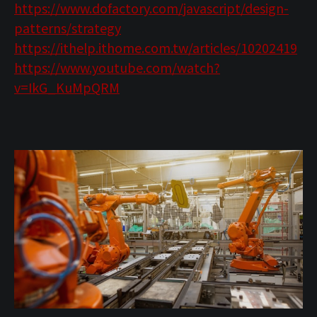
https://www.dofactory.com/javascript/design-
patterns/strategy
https://ithelp.ithome.com.tw/articles/10202419
https://www.youtube.com/watch?
v=IkG_KuMpQRM