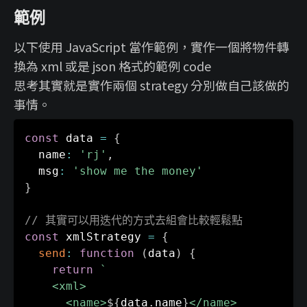
範例
以下使用 JavaScript 當作範例，實作一個將物件轉
換為 xml 或是 json 格式的範例 code
思考其實就是實作兩個 strategy 分別做自己該做的
事情。
const
 data 
=
{
  name
:
'rj'
,
  msg
:
'show me the money'
}
// 其實可以用迭代的方式去組會比較輕鬆點
const
 xmlStrategy 
=
{
send
:
function
(
data
)
{
return
`
    <xml>

      <name>
${
data
.
name
}
</name>
