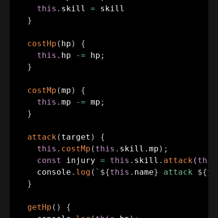
this
.
skill 
=
 skill

}
costHp
(
hp
)
{
this
.
hp 
-=
 hp
;
}
costMp
(
mp
)
{
this
.
mp 
-=
 mp
;
}
attack
(
target
)
{
this
.
costMp
(
this
.
skill
.
mp
)
;
const
 injury 
=
this
.
skill
.
attack
(
this
    console
.
log
(
`
${
this
.
name
}
 attack 
${
ta
}
getHp
(
)
{