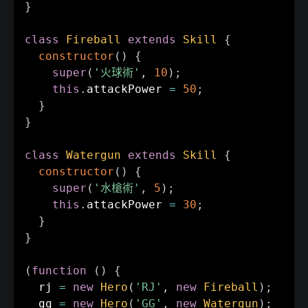
}
class
Fireball
extends
Skill
{
constructor
(
)
{
super
(
'火球術'
,
10
)
;
this
.
attackPower 
=
50
;
}
}
class
Watergun
extends
Skill
{
constructor
(
)
{
super
(
'水槍術'
,
5
)
;
this
.
attackPower 
=
30
;
}
}
(
function
(
)
{
  rj 
=
new
Hero
(
'RJ'
,
new
Fireball
)
;
  gg 
=
new
Hero
(
'GG'
,
new
Watergun
)
;