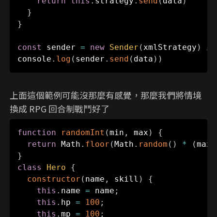
return
this
.
strategy
.
send
(
data
)
}
}
const
 sender 
=
new
Sender
(
xmlStrategy
)
/
console
.
log
(
sender
.
send
(
data
)
)
上面這個範例可能沒那麼有感覺，那麼我們將情境
換成 RPG 回合制戰鬥好了
function
randomInt
(
min
,
 max
)
{
return
 Math
.
floor
(
Math
.
random
(
)
*
(
max 
}
class
Hero
{
constructor
(
name
,
 skill
)
{
this
.
name 
=
 name
;
this
.
hp 
=
100
;
this
.
mp 
=
100
;