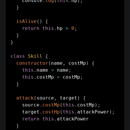
    console
.
log
(
this
.
hp
)
;
}
isAlive
(
)
{
return
this
.
hp 
>
0
;
}
}
class
Skill
{
constructor
(
name
,
 costMp
)
{
this
.
name 
=
 name
;
this
.
costMp 
=
 costMp
;
}
attack
(
source
,
 target
)
{
    source
.
costMp
(
this
.
costMp
)
;
    target
.
costHp
(
this
.
attackPower
)
;
return
this
.
attackPower

}