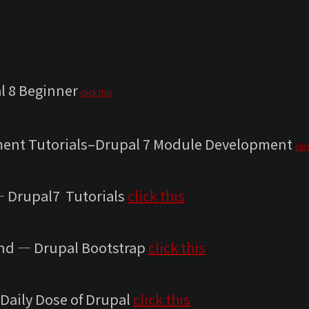
l 8 Beginner
click this
ent Tutorials–Drupal 7 Module Development
clic
 Drupal7 Tutorials
click this
nd — Drupal Bootstrap
click this
Daily Dose of Drupal
click this