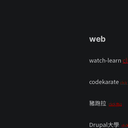
web
watch-learn
cl
codekarate
click 
豬跑拉
click this
Drupal大學
click