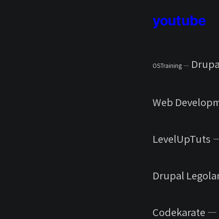
youtube
Drupa
OSTraining —
Web Developm
LevelUpTuts —
Drupal Legola
Codekarate — 