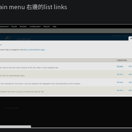
n menu 右邊的list links