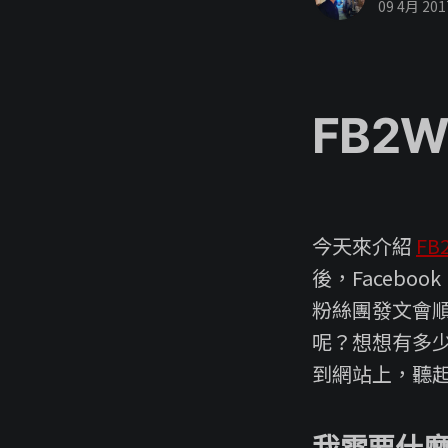
09 4月 201
FB2WP
今天來介紹
FB2
後，Faceb
粉絲團發文會順
呢？想想有多
到網站上，聽