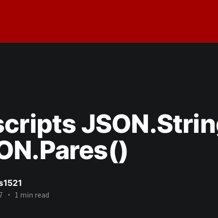
cripts JSON.Strin
ON.Pares()
s1521
7
•
1 min read