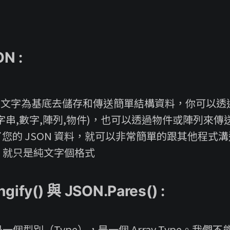
N :
以純文字為基底去儲存和傳送簡單結構資料，你可以
字串,數字,陣列,物件)，也可以透過物件或陣列來傳
您的 JSON 資料，就可以非常簡單的跟其他程式
N 就只是純文字個格式
ngify() 與 JSON.Pares() :
 是一個型別（Type），是一個 Array Type。我們