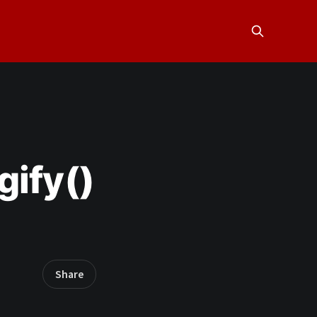
gify()
Share