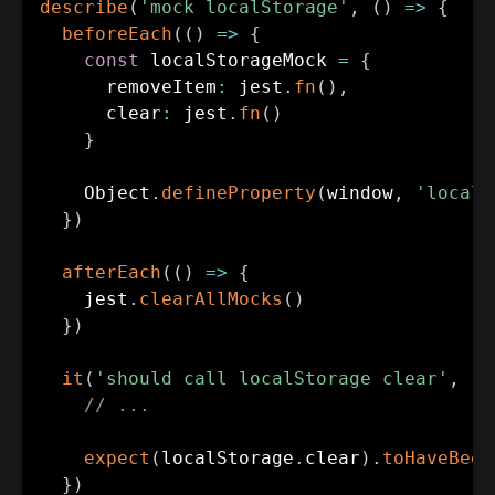
describe
(
'mock localStorage'
,
(
)
=>
{
beforeEach
(
(
)
=>
{
const
 localStorageMock 
=
{
      removeItem
:
 jest
.
fn
(
)
,
      clear
:
 jest
.
fn
(
)
}
    Object
.
defineProperty
(
window
,
'localS
}
)
afterEach
(
(
)
=>
{
    jest
.
clearAllMocks
(
)
}
)
it
(
'should call localStorage clear'
,
(
)
// ...
expect
(
localStorage
.
clear
)
.
toHaveBeen
}
)