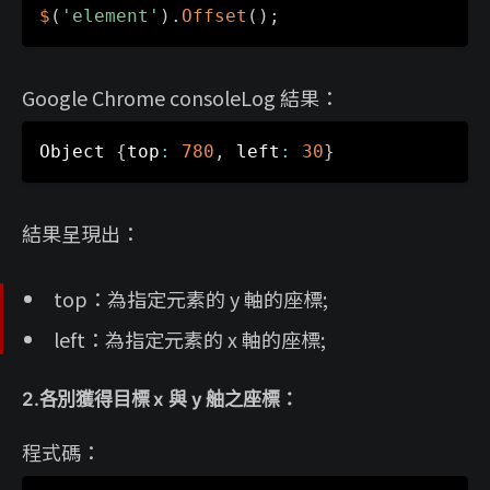
$
(
'element'
)
.
Offset
(
)
;
Google Chrome consoleLog 結果：
Object 
{
top
:
780
,
 left
:
30
}
結果呈現出：
top：為指定元素的 y 軸的座標;
left：為指定元素的 x 軸的座標;
2.各別獲得目標 x 與 y 舳之座標：
程式碼：