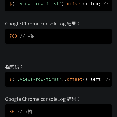
$
(
'.views-row-first'
)
.
offset
(
)
.
top
;
// y
Google Chrome consoleLog 結果：
780
// y軸
程式碼：
$
(
'.views-row-first'
)
.
offset
(
)
.
left
;
// 
Google Chrome consoleLog 結果：
30
// x軸