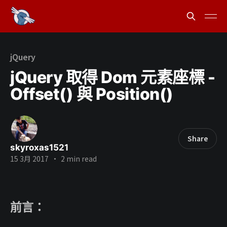
jQuery
jQuery 取得 Dom 元素座標 -
Offset() 與 Position()
Share
skyroxas1521
15 3月 2017
•
2 min read
前言：