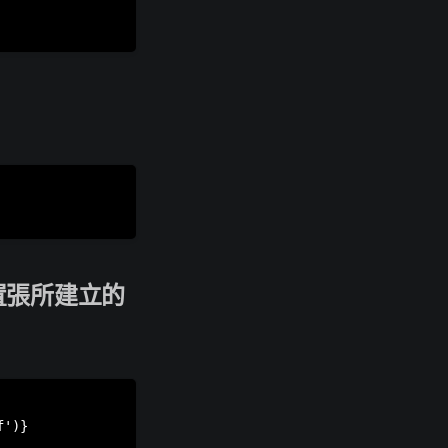
存取置張所建立的
')}
