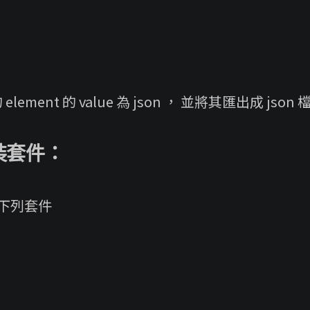
ement 的 value 為 json ， 並將其匯出成 json 
安裝套件：
裝下列套件