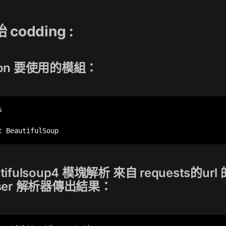
 codding :
thon 要使用的模組：


utifulsoup4 模塊解析 來自 requests的u
arser 解析器傳出結果：