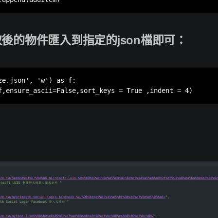
取後的物件匯入到指定的json檔即可：
ze.json', 'w') as f:

：