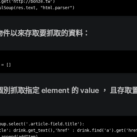
.get('http://bonze.tw')

列物件以來存取要抓取的資料：
個別抓取指定 element 的 value ， 且
oup.select('.article-field.title'):

tle': drink.get_text(),'href' : drink.find('a').get('href