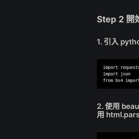
Step 2 開始
1. 引入 py
import requests
import json

2. 使用 bea
用 html.p