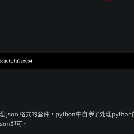
處理 json 格式的套件，python中自带了处理pyth
json即可。