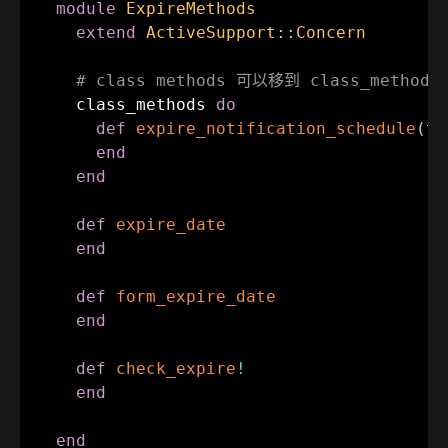
module
ExpireMethods
extend
ActiveSupport
:
:
Concern
# class methods 可以移到 class_methods
    class_methods 
do
def
expire_notification_schedule
(
tr
end
end
def
expire_date
end
def
form_expire_date
end
def
check_expire
!
end
end