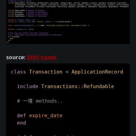
source:
DHH tweet
class
Transaction
<
ApplicationRecord
include
Transactions
:
:
Refundable
# 一堆 methods..
def
expire_date
end