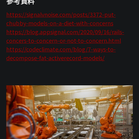
參考資料
https://signalvnoise.com/posts/3372-put-
chubby-models-on-a-diet-with-concerns
https://blog.appsignal.com/2020/09/16/rails-
concers-to-concern-or-not-to-concern.html
https://codeclimate.com/blog/7-ways-to-
decompose-fat-activerecord-models/