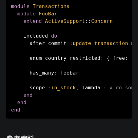
module
Transactions
module
FooBar
extend
ActiveSupport
:
:
Concern
    included 
do
      after_commit 
:update_transaction_mo
      enum country_restricted
:
{
 free
:
fa
      has_many
:
 foobar

      scope 
:in_stock
,
 lambda 
{
# do some
end
end
end