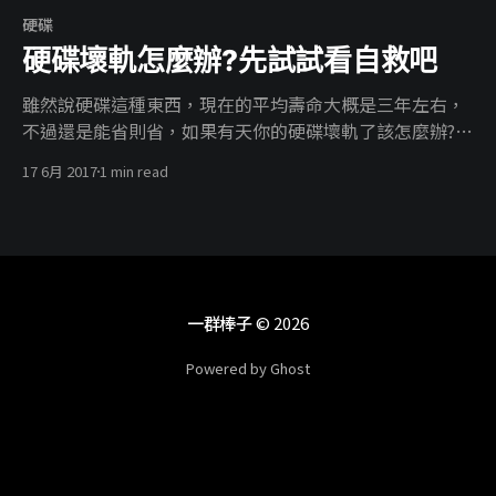
硬碟
硬碟壞軌怎麼辦?先試試看自救吧
雖然說硬碟這種東西，現在的平均壽命大概是三年左右，
不過還是能省則省，如果有天你的硬碟壞軌了該怎麼辦?如
果沒有什麼重要的東西就沒必要資料救援了，難得碰上了
17 6月 2017
1 min read
一次外接硬碟壞軌就順手記錄了一下過程。 指令 首先先打
開你的 Windows 命令提示字元，或是直接 開始 搜尋
cmd 執行，並且打入以下指令 chkdsk e: /f /r 自行將 e: 替
換成你的槽，就會看到如下圖的過程 整個硬碟掃描完成，
運氣好就可以找到硬碟了。 本人親測有用
一群棒子
© 2026
Powered by Ghost