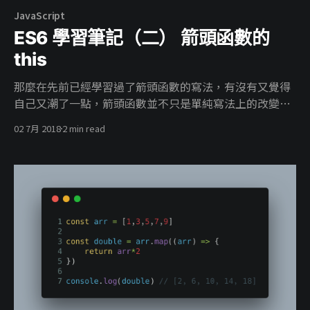
JavaScript
ES6 學習筆記（二） 箭頭函數的
this
那麼在先前已經學習過了箭頭函數的寫法，有沒有又覺得
自己又潮了一點，箭頭函數並不只是單純寫法上的改變，
另一個好處是箭頭函數的 this 是綁定父級作用域的，這麼
02 7月 2018
2 min read
說不太清楚不如直接看程式碼比較快。 範例 先來一段常常
會見到的錯誤範例 const person = { name: 'jimmy',
skills: ['html', 'css', 'php', 'js', 'vue', 'drupal',
'wordpress', 'laravel'], getSkills: function () {
this.skills.map(function (skill) { // console.log(this)