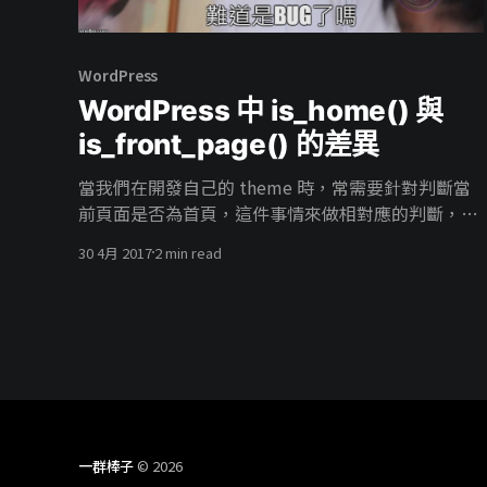
WordPress
WordPress 中 is_home() 與
is_front_page() 的差異
當我們在開發自己的 theme 時，常需要針對判斷當
前頁面是否為首頁，這件事情來做相對應的判斷，舉
個例子 <body class ="<?php is_home() ? print
30 4月 2017
2 min read
'front' : print 'not-front'; ?>"> //balabala </body>
判斷當前是否為首頁並在 body 的元素上給上想要的
class 方便我們寫 CSS 樣式，可是設定為首頁卻得到
not-front 實在讓人疑問，難道是 BUG 嗎 > 在這裡使
用 PHP if() 條件式的簡寫 可以參考PHP: if [http:
一群棒子
© 2026