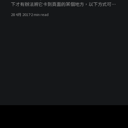
下才有辦法將它卡到頁面的某個地方，以下方式可以
將你的文章(post)轉成shortcode的方式，讓你在頁
28 4月 2017
2 min read
面中可以方便的調用它！！ 以下範例code，可以寫
至theme目錄下的functions.php中 function
home_post_listing_shortcode( $atts ) {
ob_start(); <!--將query 到的資料存到$query-->
$query = new WP_Query( array( 'post_type' =>
'post', <!--post_type輸入你想要抓取的文章類型-->
'posts_per_page' => 3, <