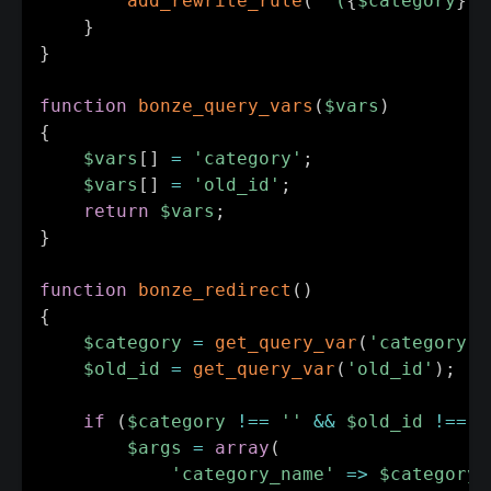
add_rewrite_rule
(
"^(
{
$category
}
)/
}
}
function
bonze_query_vars
(
$vars
)
{
$vars
[
]
=
'category'
;
$vars
[
]
=
'old_id'
;
return
$vars
;
}
function
bonze_redirect
(
)
{
$category
=
get_query_var
(
'category'
)
$old_id
=
get_query_var
(
'old_id'
)
;
if
(
$category
!==
''
&&
$old_id
!==
'
$args
=
array
(
'category_name'
=>
$category
,