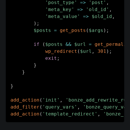
'post_type'
=>
'post'
,
'meta_key'
=>
'old_id'
,
'meta_value'
=>
$old_id
,
)
;
$posts
=
get_posts
(
$args
)
;
if
(
$posts
&&
$url
=
get_permalin
wp_redirect
(
$url
,
301
)
;
exit
;
}
}
}
add_action
(
'init'
,
'bonze_add_rewrite_rul
add_filter
(
'query_vars'
,
'bonze_query_var
add_action
(
'template_redirect'
,
'bonze_re