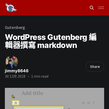
Gutenberg
WordPress Gutenberg 編
輯器撰寫 markdown
Share
jimmy8646
30 12月 2018
•
1 min read