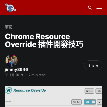
筆記
Chrome Resource
Override 插件開發技巧
Share
jimmy8646
30 1月 2019
•
2 min read