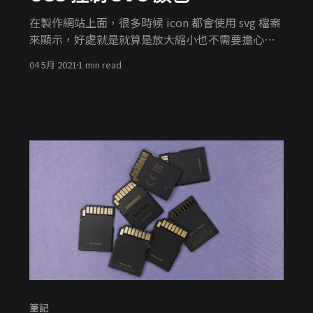
在製作網站上面，很多時候 icon 都會使用 svg 檔案
來顯示，好處就是就算是放大縮小也不需要擔心失
真的問題。 通常拿到 svg 檔案時，在前端使用之前
04 5月 2021
1 min read
都會先進行一陣加工，像是移除空白的 group 標籤
不過最常用的就是，svg 檔案，顏色隨著 parent css
一起改變，這個時候可以將 fill 與 stroke 改為
currentColor 如此一來顏色就會隨著 css color 一
起改變了。
筆記