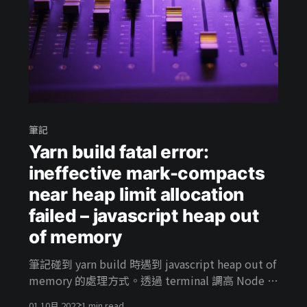
筆記
Yarn build fatal error:
ineffective mark-compacts
near heap limit allocation
failed – javascript heap out
of memory
筆記碰到 yarn build 時遇到 javascript heap out of
memory 的處理方式。透過 terminal 調高 Node 記
憶體使用上限處理。
01 10月 2022
1 min read