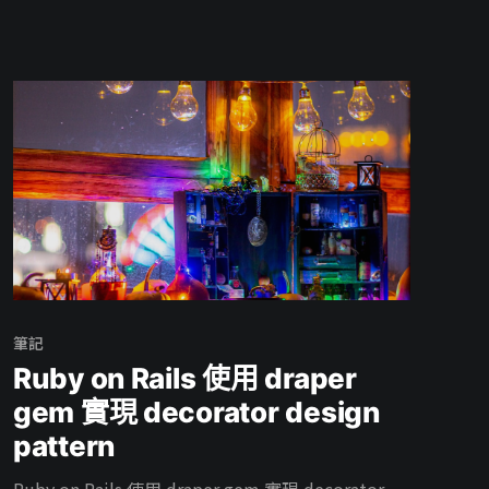
筆記
Ruby on Rails 使用 draper
gem 實現 decorator design
pattern
Ruby on Rails 使用 draper gem 實現 decorator