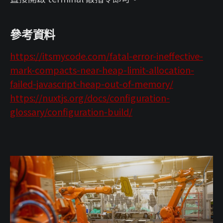
參考資料
https://itsmycode.com/fatal-error-ineffective-
mark-compacts-near-heap-limit-allocation-
failed-javascript-heap-out-of-memory/
https://nuxtjs.org/docs/configuration-
glossary/configuration-build/