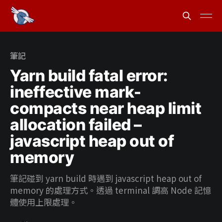
筆記
Yarn build fatal error:
ineffective mark-
compacts near heap limit
allocation failed –
javascript heap out of
memory
筆記碰到 yarn build 時遇到 javascript heap out of
memory 的處理方式。透過 terminal 調高 Node 記憶
體使用上限處理。