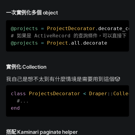
一次實例化多個 object
@projects
=
ProjectDecorator
.
decorate_col
# 如果是 ActiveRecord 的查詢條件，可以直接下
@projects
=
Project
.
all
.
實例化 Collection
我自己是想不太到有什麼情境是需要用到這個🤡
class
ProjectsDecorator
<
Draper
:
:
Collect
#...
end
搭配 Kaminari paginate helper