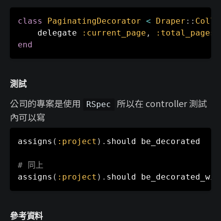
class
PaginatingDecorator
<
Draper
:
:
Colle
    delegate 
:current_page
,
:total_pages
,
end
測試
公司的專案是使用
所以在 controller 測試
RSpec
內可以寫
assigns
(
:project
)
.
should be_decorated

# 同上
assigns
(
:project
)
.
should be_decorated_wit
參考資料