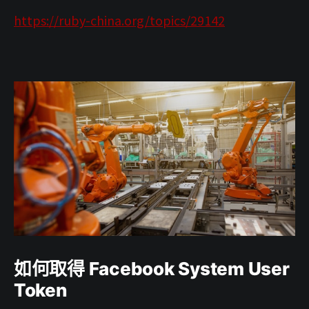
https://ruby-china.org/topics/29142
如何取得 Facebook System User
Token