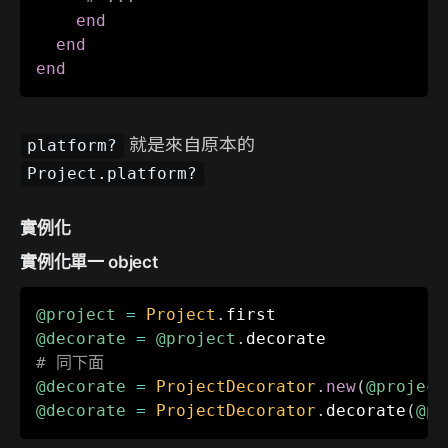
end
end
end
就是來自原本的
platform?
Project.platform?
實例化
實例化單一 object
@project
=
Project
.
@decorate
=
@project
.
# 同下面
@decorate
=
ProjectDecorator
.
new
(
@project
@decorate
=
ProjectDecorator
.
decorate
(
@pr