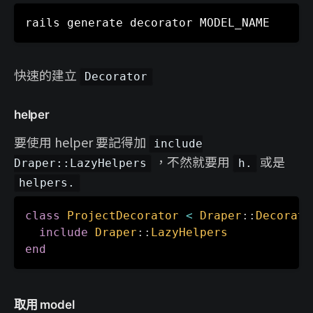
快速的建立
Decorator
helper
要使用 helper 要記得加
include
，不然就要用
或是
Draper::LazyHelpers
h.
helpers.
class
ProjectDecorator
<
Draper
:
:
Decorato
include
Draper
:
:
LazyHelpers
end
取用 model