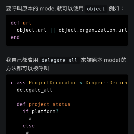
要呼叫原本的 model 就可以使用
例如：
object
def
url
  object
.
url 
||
 object
.
organization
.
end
我自己都會用
來讓原本 model 的
delegate_all
方法都可以被呼叫
class
ProjectDecorator
<
Draper
:
:
Decorato
  delegate_all

def
project_status
if
 platform
?
# ...
else
# ...