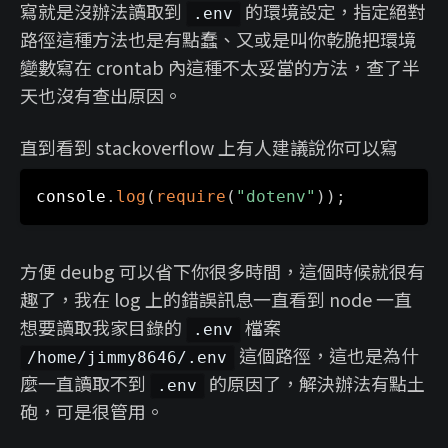
寫就是沒辦法讀取到
的環境設定，指定絕對
.env
路徑這種方法也是有點蠢、又或是叫你乾脆把環境
變數寫在 crontab 內這種不太妥當的方法，查了半
天也沒有查出原因。
直到看到 stackoverflow 上有人建議說你可以寫
console
.
log
(
require
(
"dotenv"
)
)
;
方便 deubg 可以省下你很多時間，這個時候就很有
趣了，我在 log 上的錯誤訊息一直看到 node 一直
想要讀取我家目錄的
檔案
.env
這個路徑，這也是為什
/home/jimmy8646/.env
麼一直讀取不到
的原因了，解決辦法有點土
.env
砲，可是很管用。