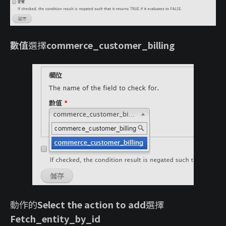
數值
選擇
commerce_customer_billing
動作的
Select the action to add
選擇
Fetch_entity_by_id