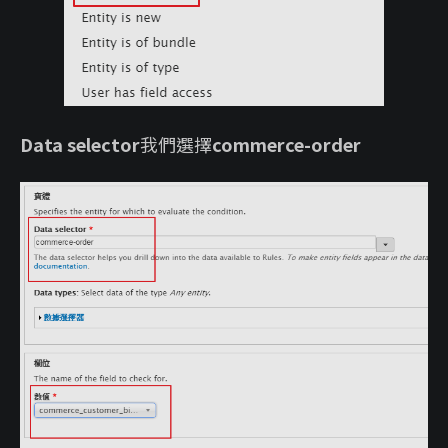
Data selector
我們選擇
commerce-order