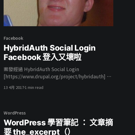
Facebook
HybridAuth Social Login
Facebook 登入又壞啦
案發經過 HybridAuth Social Login
[https://www.drupal.org/project/hybridauth] FB
登入又壞啦，真的我也是醉了，之前遇到 HTTPS
13 4月 2017
1 min read
登入失效這次是沒有 HTTPS 的網站也壞了，立馬
去查模組 Issues 果然也是有人遇到相同的問題 解法
阿反正去打一下 Patch 去更新一下 Library 就好了
大家也都是這樣所以他被 Closed (fixed) 理所當然
WordPress
我也照做了，裝 dev 版本用最新的 Library 豈料最
WordPress 學習筆記 ： 文章摘
新的 Library 有問題阿，模組直接噴錯給你看 結論
要 the_excerpt（）
吃我的 Simple FB Connect