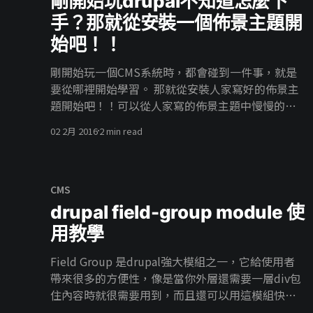
剛開始玩drupal不知道怎麼下
aggregation * 將篩選條件通通移除 * 抓取要進行統
手？那就從安裝一個佈景主題開
計的欄位 * 選擇計算方式 詳細教學 首先，我有一些
文章並且我給予了每篇文章分類如下圖 建立一個新
始吧！！
的views來呈現資料 開啟aggregation功能 位置在
剛開始玩一個CMS系統時，都會碰到一件事，就是
Advanced>OTHER>Use aggregation 接著新增一個
要從哪裡開始學習。 那就從安裝人家寫好的佈景主
文章分類的欄位 Aggregation type 選擇 Group
題開始吧！！可以從人家寫的佈景主題中慢慢的找
results together 我們可以看到雖然我們的文章分
到方向。 Step1：找尋喜歡的主題，下載它！ 點擊
類有出現可是現在並不是合併在一起的，這是因為
02 2月 2016
2 min read
進入drupal theme大本營
發
[https://www.drupal.org/project/project_theme
] 裡面很好多的佈景主題可以供你下載服用～ 這次
教學的佈景主題以zen
CMS
[https://www.drupal.org/project/zen]來做範例
drupal field-group module 使
點擊上方連結進入網站之後滾輪滾到下方點右鍵
用教學
“另存連結”下載下來。 Step2：將解壓縮後的檔
案放到指定資料夾目錄下，並修改內容。 將解壓縮
Field Group 是drupal強大模組之一，它給使用者
下來的資料夾“zen”放到drupal 的根目錄底下 路
帶來很多的方便性，像是當你外層還需要一層div包
徑：sites/all/themes/ 如附圖 接著進入zen資料夾
住內容時就很需要用到，而且還可以用這模組快速
底下將STARTERKIT資料夾整個複製出來到
建立Accordion menu等。。 接下來我們就來一一