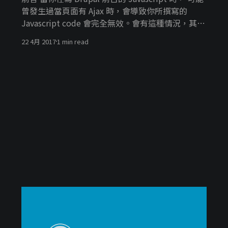
曾發生過當頁面有 Ajax 時，會導致你所撰寫的
Javascript code 會完全無效。會有這種情況，其實
是因為當頁面部分元素被 Ajax 修改後，你所撰寫好
22 4月 2017
1 min read
的程式碼並不會動態的重新抓取更新過後的元素，
這是一件令人頭痛的事啊。不過也別覺得這東西是
無解，小編這裡有三個方法提供給各位，讓你們再
也沒煩惱。 方法一：Drupal behavior 這是 Drupal
提供給前端開發者和模組開發者的 API 每當 Drupal
Ajax 被執行後， 會把開發者所撰寫好的 Javascript
再重新讀取一次。如果你對這個東西很陌生的話，
可以來參考這篇
[https://www.lullabot.com/articles/understandi
ng-javascript-behaviors-in-drupal] ，他非常詳細
的告訴你 behavior 的運作方式。 方法二： Jquery
on(