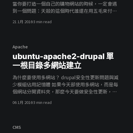
當你要打造一個自己的購物網站的時候，一定會遇
Composer [https://getcomposer.org/download/]
到一個問題：天殺的這個時代誰還在用五毛來付錢
安裝Composer 當我們下載下來之後點擊安裝並且
的阿，可是在國外的貨幣是很稀鬆平常的事情，這
點擊下一步直到選擇PHP
21 1月 2016
3 min read
個時候就可以用Commerce Price Decimals
Formatter這個模組來幫助我，讓該死的小數點滾
離我們的購物車。 這個模組是drupal commerce的
擴充，他提供了commercee價錢的欄位顯示格式，
Apache
你可以用他來顯示不同的小數點格式。 如果你不知
ubuntu-apache2-drupal 單
道如何修改小數點，commerce有預設的模組可以
一根目錄多網站建立
修改小數點位置，可是無法去除小數點。
Commerce Price Decimals Formatter有以下功能
為什麼要使用多網站？ drupal安全性更新問題與減
> * 顯示n個小數 * 顯示n個小數以及其他的組成 *
少模組佔用記憶體 如果今天部使用多網站，而是每
views處理的訂單總計n個小數 * views處理的line
個網站分開資料夾，那麼今天要做安全性更新，就
item顯示n個小數 這個模組是需要drupal
必須一個網站，一個網站更新。 今天所有網站都放
06 1月 2016
3 min read
commerce模組才能使用的，當我們安裝好之後預
在同一個資料夾，那麼drupal核心更新時，在更新
設的價錢顯示格式是有兩個小數點的 而當我們裝好
一次，可能就可以更新5.6個網站。 同時也減少大量
Commerce Price Decimals Formatter之後去管理
相同模組安裝，所造成佔用的記憶體。 如何使用多
顯示就可以看到Fo
網站(以ubuntu-apache2為例） 1.
CMS