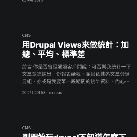
限”
the instance on the Commerce Order. $instance
= array( 'field_name' =>
CMS
用Drupal Views來做統計：加
總、平均、標準差
前言 你是否曾經遇過客戶問說：可否幫我統計一下
文章並請輸出一份報表給我，並且依據各文章分類
分組，亦或是我要某一段期間的統計資料，內心
OS：我該不會要自己算吧，不必擔心！不需要寫任
26 2月 2016
3 min read
何一行程式碼也可以做出統計數據，只要使用views
的aggregation功能，統計的問題通通幫你搞定。
簡介 在進行統計之前，文章需要一些欄位作為進行
分組的依據，在這邊我們有一些分類文章，並且建
立一個新的views來統計各個分類有多少篇文章，有
CMS
以下要點。 * 建立一個views * 開啟Use