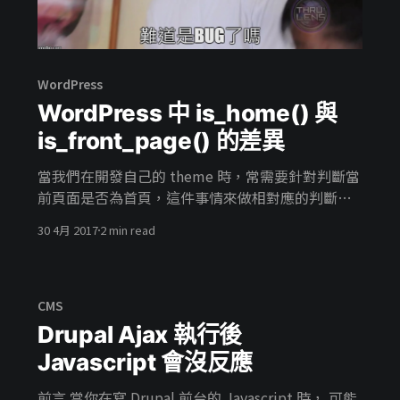
WordPress
WordPress 中 is_home() 與
is_front_page() 的差異
當我們在開發自己的 theme 時，常需要針對判斷當
前頁面是否為首頁，這件事情來做相對應的判斷，
舉個例子 <body class ="<?php is_home() ? print
30 4月 2017
2 min read
'front' : print 'not-front'; ?>"> //balabala </body>
判斷當前是否為首頁並在 body 的元素上給上想要
的 class 方便我們寫 CSS 樣式，可是設定為首頁卻
得到 not-front 實在讓人疑問，難道是 BUG 嗎 > 在
CMS
這裡使用 PHP if() 條件式的簡寫 可以參考PHP: if
Drupal Ajax 執行後
[http:
Javascript 會沒反應
前言 當你在寫 Drupal 前台的 Javascript 時， 可能