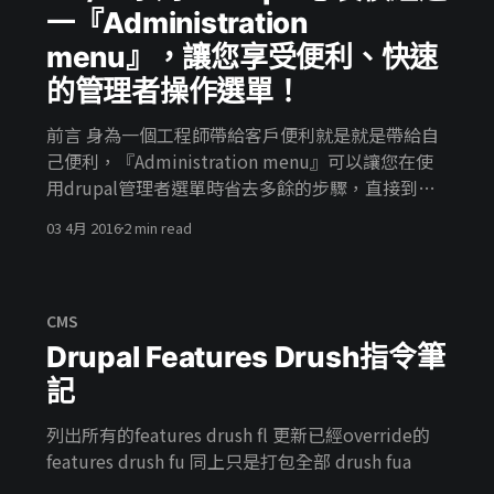
屬性進行運算 於
一『Administration
menu』，讓您享受便利、快速
的管理者操作選單！
前言 身為一個工程師帶給客戶便利就是就是帶給自
己便利，『Administration menu』可以讓您在使
用drupal管理者選單時省去多餘的步驟，直接到您
想要進入的設定中，此模組安裝完開啟之後便可直
03 4月 2016
2 min read
接使用，非常方便，讓我們來看看怎麼操作吧！ 安
裝模組 首先我們先到Administration menu
[https://www.drupal.org/project/admin_menu]
去安裝此模組。 step1:複製模組連結 step2:接著到
CMS
Home » Administration » Modules貼上連結，並
Drupal Features Drush指令筆
按下install step3:完成之後開啟相關模組及關閉
記
drupal原生的menu設定 開啟相關模組： 關閉
drupal原生模組： 以上步驟完成之後相信您已經可
列出所有的features drush fl 更新已經override的
以看到有什麼地方不一樣拉～ drupal預設： 使用
features drush fu 同上只是打包全部 drush fua
Administration menu後 結語 看完以上教學之後希