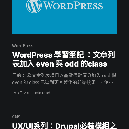
WordPress
WordPress 學習筆記 ：文章列
表加入 even 與 odd 的class
目的： 為文章列表項目以基數偶數區分加入 odd 與
even 的 class 已達到更客製化的前端效果 1、使用
函數： WP_Query 裡的 $current_post 屬性： 取
15 3月 2017
1 min read
於wordpress官方屬性說明： > (available during
The Loop) Index of the post currently being
displayed. 直接翻譯來說就是顯示於迴圈內的文章
索引，從 0 開始 1、2、3、4、5、6、7…..照順序排
CMS
列 2、於 have_posts() 迴圈裡使用 $current_post
UX/UI系列：Drupal必裝模組之