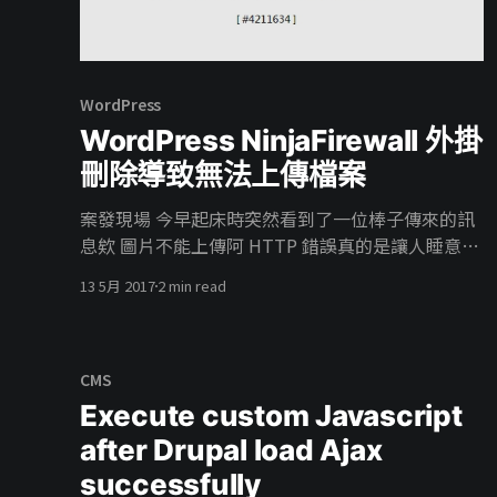
WordPress
WordPress NinjaFirewall 外掛
刪除導致無法上傳檔案
案發現場 今早起床時突然看到了一位棒子傳來的訊
息欸 圖片不能上傳阿 HTTP 錯誤真的是讓人睡意全
消阿，待著忐忑不安的心情只好上班去，我記得我
13 5月 2017
2 min read
沒有做什麼事情阿 下班時終於可以好好的來處理這
個問題，首先先來看看 還真的壞了…. 等等…這傢伙
怎麼有點眼熟，這不是我兩天前停用的外掛嗎!!為了
驗證是他的問題，所以我將外掛裝了回來，回復預
CMS
設值之後果不其然的正常運作了。為了解決此問題
Execute custom Javascript
立馬查了一下外掛官方的 FAQ
after Drupal load Ajax
[https://nintechnet.com/ninjafirewall/wp-
successfully
edition/help/] 一瞧 > To uninstall NinjaFirewall: