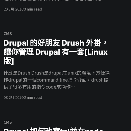
可是email的缺點就是 難以管理 難道就沒有更好的
以下就是啟用之後的差別囉 未啟用
20 3月 2016
3 min read
選擇了嗎？這次我們要介紹的就是webform這個模
組，他提供了我們一個方便管理的後台以及，可以
自定義的欄位讓網站瀏覽者輸入，網站管理員也可
以不用再信箱堆裡面翻信囉，讓我們來看看他有什
CMS
麼樣的功能吧。 簡介 要建立一個基本的webform其
Drupal 的好朋友 Drush 外掛，
實非常簡單，只需要以下幾個步驟即可。 1. 新增一
讓你管理 Drupal 有一套[Linux
個webform 2. 建立想給使用者填的欄位 3. 將
版]
webform變成一個區塊/或是按照原樣 4. 放在你想
放的地方 詳細教學 首先我們使用drush下載並啟用
什麼是Drush Drush是drupal在unix的環境下方便操
webform模組，如果您不會用drush可以參考我們
作drupal的一個command line指令介面，drush提
的 Drupal 的好朋友 Drush 外掛，讓你管理 Drupal
供了很多有用的指令code來操作
有一套[Linux版]
modules/themes/profiles。同樣的他可以去更新
[https://bonze.tw/%E5%BE%8C%E7%AB%AF%E
08 2月 2016
2 min read
你的drupal、執行sql指令、資料庫備份遷移，跟一
7%A0%94%E7%A9%
些瑣碎的事情像是執行cron，清理快取等。drush也
提供了第三方程式來擴充它的指令。 Drush這個名
子怎麼來的?他有什麼意思? Drush就是Drupal跟
CMS
Shell兩字的合體。shell翻作中文叫外殼顧名思義就