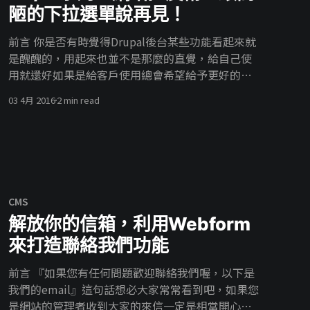
陋的下拉選單說再見！
前言 你是否有時覺得Drupal後台某些功能看起來就
是醜醜的，用起來也並不是那麼的直覺，給自己使
用就還好如果是給客戶使用總會希望給予更好的使
用體驗，今天要介紹一個我們常常在使用的模組：
03 4月 2016
2 min read
Chosen，這個模組使用jQuery讓你的下拉式選單更
加的美觀以及方便使用，讓我們看看他可以做到哪
些事情吧。 簡介 Chosen模組使用了jQuery套件讓
我們的下拉式選單更美化更好用，安裝上只需要模
組以及放入libraries
[http://harvesthq.github.io/chosen/]，在後台選
CMS
擇啟用就可以看到效果囉。 使用教學 首先我們先安
解放你的信箱，利用Webform
裝chosen模組 你可以使用drush幫你放好libraries
或是手動放入libraries 以下我們使用drush示範
來打造聯絡我們功能
drush en chosen drush chosenplugin 當你安裝好
前言 『如果您有任何問題歡迎聯絡我們喔，以下是
後可以在設定/使用者界面/chosen看到一些預設的
我們的email』這句話想必大家常常看到吧，如果您
設定 你也可以在欄位的設定選擇是否啟用chosen 預
是網站的管理者收到大家的來信一定是相當開心，
設是No preference如果要啟用我們選擇Apply即可