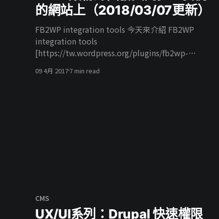
的網站上（2018/03/07更新）
FB2WP integration tools 今天來介紹 FB2WP
integration tools
[https://tw.wordpress.org/plugins/fb2wp-
integration-tools/] 這個外掛，它可以幫我們在粉
09 4月 2017
7 min read
絲專頁發文之後，Facebook 自動的幫我們把資料送
回網站上並且發佈這篇文章，簡單來說就是粉絲團
發文會順便送給 WordPress 將文章儲存，講到這裡
你是不是覺得很興奮呢？想想有多少的小編只要專
心在粉絲團上面操作就好，剩下的交給程式幫我們
搬到網站上，聽起來真的是懶人的一大福音阿。 我
需要什麼？ 那我們會需要什麼呢？ 我們會需要 * 一
個 HTTPS 的網址 * 一個 Facebook 應用程式 * 一個
粉絲專頁 在這之前你的網站必須要是 HTTPS 因為
Facebook 的 App Messenger, Webhooks 的回呼網
址 需要 HTTPS 如果你的網站還不是 HTTPS 的話
CMS
可以參考使用 Let’s
UX/UI系列：Drupal 快速權限