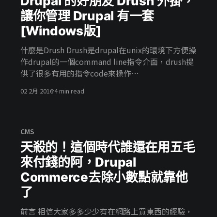
Drupal 的好朋友 Drush 外掛，
的教學 首先我們先建立一個新的折價方式 取好折價
讓你管理 Drupal 有一套
的名稱，以及在結算時顯示的折價名稱 讓我們對整
[Windows版]
筆訂單進行折價，並且給予折價條件 讓我實際結帳
一次試試看 如此一來一個簡單的折價方式就已經完
什麼是Drush Drush是drupal在unix的環境下方便操
成囉，如果有需求可以搭配Commerce Discount
作drupal的一個command line指令介面，drush提
Extra
供了很多有用的指令code來操作
[https://www.drupal.org/project/commerce_dis
modules/themes/profiles。同樣的他可以去更新
count_extra]一起使用 可能遇到的問題 經過實際的
02 2月 2016
4 min read
你的drupal、執行sql指令、資料庫備份遷移，跟一
測試把玩之後有發現了以下這些小問題，不過並不
些瑣碎的事情像是執行cron，清理快取等。drush也
影響整個模組的運
提供了第三方程式來擴充它的指令。 Drush這個名
子怎麼來的?他有什麼意思? Drush就是Drupal跟
CMS
Shell兩字的合體。shell翻作中文叫外殼顧名思義就
天殺的！這個時代誰還在用五毛
是我們利用這個外殼來操縱drupal，讀音的念起來
來付錢的阿，Drupal
就像是”抓許” 安裝方式 如果你沒接觸過其他作業
Commerce去除小數點就靠他
系統的話會覺得有點憋扭，因為在windows下執行
指令並沒有很直覺的方式。 在windows環境我們必
了
須要借助其他程式來輔助我們，所以我們必須要安
前言 相信大家多多少少有在網路上買東西的經驗，
裝git [https://git-scm.com/download/win]以及