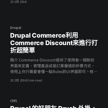
23 3月 2016
望大家都可以自己動手試試～安裝自己的第一個
Administration menu。 使用過後都會說：瑞凡：
我們回不去了～～
Drupal
Drupal Commerce利用
Commerce Discount來進行打
折超簡單
簡介 Commerce Discount提供了使用者一個新的
界面來定義、管理產品或是訂單層級的折價方式，
使用上你只需要會懂一點Rules的UI界面即可。核心
系統沒辦法提供的貨運或是產品條件的折價方式，
20 2月 2016
2 min read
但是只要使用這個模組解就可以解決大部分的折價
問題。 使用方式 > 1. 安裝Commerce Discount模
組 2. 再Srote/Discount新增一個折價方式 3. 選擇
折價整筆訂單還是商品折價 4. 給予折價的條件 5. 折
CMS
價多少 6. 是否與其他折價方式並用 以下是一個簡單