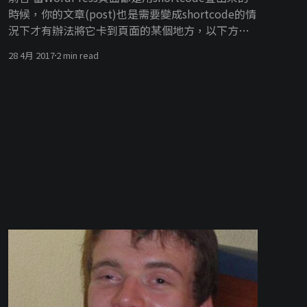
時候，你的文章(post)也是需要變成shortcode的情
況下才有辦法將它卡到頁面的某個地方，以下方式
可以將你的文章(post)轉成shortcode的方式，讓你
28 4月 2017
2 min read
在頁面中可以方便的調用它！！ 以下範例code，可
以寫至theme目錄下的functions.php中 function
home_post_listing_shortcode( $atts ) {
ob_start(); <!--將query 到的資料存到$query-->
$query = new WP_Query( array( 'post_type' =>
'post', <!--post_type輸入你想要抓取的文章類型--
> 'posts_per_page' => 3, <