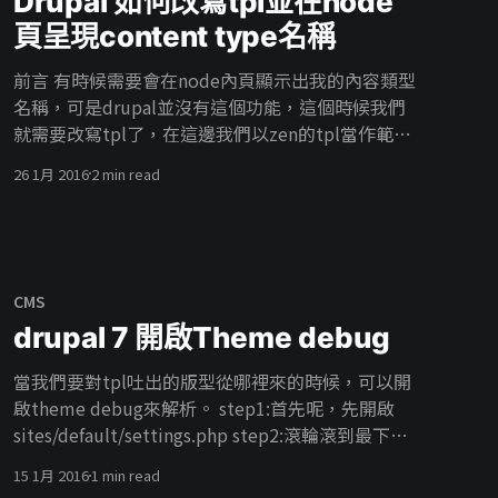
Drupal 如何改寫tpl並在node
是我們利用這個外殼來操縱drupal，讀音的念起來
頁呈現content type名稱
就像是”抓許” 安裝方式 目前Drush最新的版本已
經到了8.X，而linux版本的安裝方式較為簡單只要照
前言 有時候需要會在node內頁顯示出我的內容類型
著官方指令一步一步來就可以安裝好囉。 輸入以下
名稱，可是drupal並沒有這個功能，這個時候我們
指令 下載安裝檔 wget
就需要改寫tpl了，在這邊我們以zen的tpl當作範例
http://files.drush.org/drush.phar 測試一下安裝檔
一開始本來是想要使用node.tpl.php來改寫的，不
26 1月 2016
2 min read
php drush.phar core-status 更改一下權限與路徑
管怎麼改都沒有任何效果，此時才想起我的node頁
chmod +x drush.phar sudo mv drush.phar /us
已經被display suit改寫過了，所以才改使用
page.tpl.php 可是這樣會導致另一個問題，如果改
寫全部的page會造成連我的views page都會被修改
到，所以找了一下solution找到了針對content
CMS
type改寫page的tpl寫法 先看node針對type的命名
drupal 7 開啟Theme debug
方法
[https://api.drupal.org/api/drupal/modules!nod
當我們要對tpl吐出的版型從哪裡來的時候，可以開
e!node.tpl.php/7] 可是對於我們的狀況page並不認
啟theme debug來解析。 step1:首先呢，先開啟
得這種寫法，所以我們必須讓page tpl認得content
sites/default/settings.php step2:滾輪滾到最下
type 首先我們要先在
方，把$conf[‘theme_debug’] = TRUE; 註解拿
15 1月 2016
1 min read
sites\all\themes\MYTHEME\template.php加入這
掉即可。 step3:將Cache清掉。Administration >