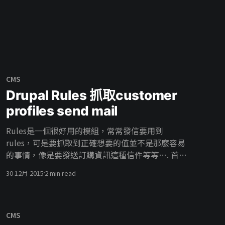
段程式碼 MYTHEME記得要換成你的theme的名稱
Configuration > Development >
function MYTHEME_preproces
Performance>clear all cache step4:到chrome 檢
視元素會看到theme_debug 開啟了
CMS
Drupal Rules 抓取customer
profiles send mail
Rules是一個很好用的模組，常常發信要用到
rules，可是要抓取到正確想要的值並不是那麼容易
的事情，像是要發送訂購資訊這種信件等等…. 首先
先新增自己的一個rules 設定/流程/Rules Add new
30 12月 2015
2 min read
rule 根據我們要的條件選擇觸發事件在這邊我們選
擇Completing the checkout process 條件這個區
域就是幫助我們抓取值得地方 動作這個區域就是我
們後續要處理的事情 這邊我們先新增一個條件可以
CMS