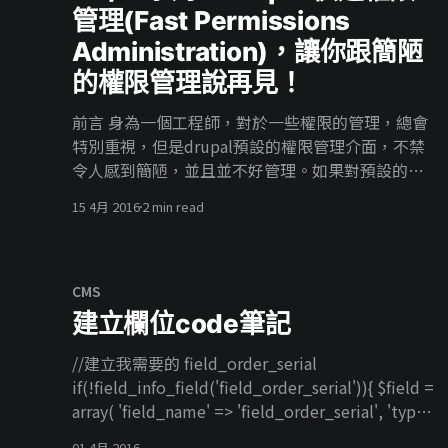
管理(Fast Permissions
Administration)，讓你跟簡陋
的權限管理說再見！
前言 身為一個工程師，對於一些權限的管理，總會
特別重視，但是drupal預設的權限管理介面，不禁
令人感到簡陋，並且並不好管理。如果對預設的管
理權限感到不滿，來試試看”Fast Permissions
15 4月 2016
2 min read
Administration”吧。 介紹 Fast Permissions
Administration（fpa)這個模組在改善drupal權限
設定的問題，提供drupal權限設定時有更好的界
面。 安裝 在drupal.org [https://www.drupal.org]
CMS
的Modules中找到Fast Permissions
建立欄位code筆記
Administration
[https://www.drupal.org/project/fpa] 找到下方穩
//建立我需要的 field_order_serial
定版，複製連結網址。 在drupal安裝模組中，貼上
if(!field_info_field('field_order_serial')){ $field =
連結網址並安裝。 啟用模組。 或者直接使用drush
array( 'field_name' => 'field_order_serial', 'type'
安裝 drush en fpa 使用 點開”使用者”裡面的”權
=> 'text', ); field_create_field($field); // Create
01 4月 2016