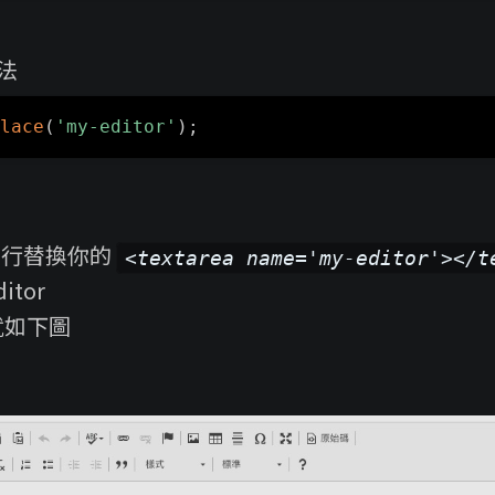
法
lace
(
'my-editor'
)
;
 要自行替換你的
<textarea name='my-editor'></t
itor
就如下圖