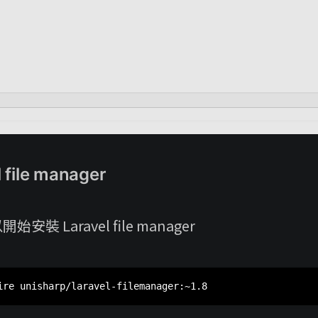
 file manager
裝 Laravel file manager