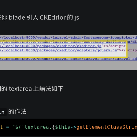
lade 引入 CKEditor 的 js
textarea 上語法如下
的作法
in
t
=
"$('textarea.
{
$this
->
getElementClassStri