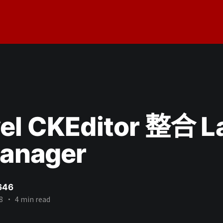
el CKEditor 整合 L
manager
646
8
•
4 min read