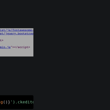
ng
(
)
}
').ckeditor(options);"
;