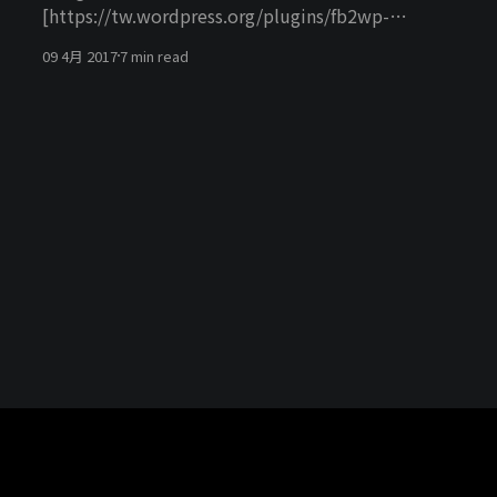
[https://tw.wordpress.org/plugins/fb2wp-
integration-tools/] 這個外掛，它可以幫我們在粉絲
09 4月 2017
7 min read
專頁發文之後，Facebook 自動的幫我們把資料送回
網站上並且發佈這篇文章，簡單來說就是粉絲團發文
會順便送給 WordPress 將文章儲存，講到這裡你是
不是覺得很興奮呢？想想有多少的小編只要專心在粉
絲團上面操作就好，剩下的交給程式幫我們搬到網站
上，聽起來真的是懶人的一大福音阿。 我需要什麼？
那我們會需要什麼呢？ 我們會需要 * 一個 HTTPS 的
網址 * 一個 Facebook 應用程式 * 一個粉絲專頁 在這
之前你的網站必須要是 HTTPS 因為 Facebook 的
App Messenger, Webhooks 的回呼網址 需要
HTTPS 如果你的網站還不是 HTTPS 的話可以參考
使用 Let’s