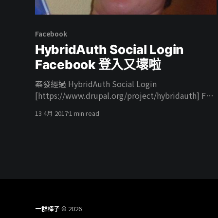
Facebook
HybridAuth Social Login
Facebook 登入又壞啦
案發經過 HybridAuth Social Login
[https://www.drupal.org/project/hybridauth] FB
登入又壞啦，真的我也是醉了，之前遇到 HTTPS 登
13 4月 2017
1 min read
入失效這次是沒有 HTTPS 的網站也壞了，立馬去查
模組 Issues 果然也是有人遇到相同的問題 解法 阿反
正去打一下 Patch 去更新一下 Library 就好了大家也
都是這樣所以他被 Closed (fixed) 理所當然我也照做
了，裝 dev 版本用最新的 Library 豈料最新的
Library 有問題阿，模組直接噴錯給你看 結論 吃我的
Simple FB Connect
[https://www.drupal.org/project/simple_fb_
一群棒子
© 2026