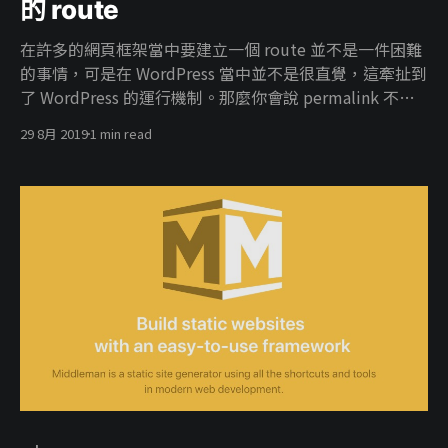
的 route
在許多的網頁框架當中要建立一個 route 並不是一件困難
的事情，可是在 WordPress 當中並不是很直覺，這牽扯到
了 WordPress 的運行機制。那麼你會說 permalink 不能
夠滿足你的需求嗎？就程式面來說確實不夠彈性，對我來
29 8月 2019
1 min read
說。 例如：一個 url 要顯示滿足條件的文章內容，條件來
自於 acf 欄位的值，以permalink 確實沒法辦到，所以就
自己寫程式解決。 程式碼 要自己開一個客製化外掛，還是
寫在子版型內都可以，只要 hook 有被呼叫到就可以了。
function bonze_add_rewrite_rule() { $categories =
['classrooms', 'people', 'projects', 'reports', 'videos&