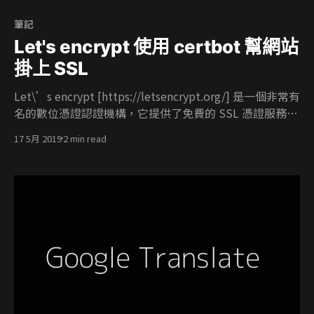
筆記
Let's encrypt 使用 certbot 幫網站
掛上 SSL
Let\’s encrypt [https://letsencrypt.org/] 是一個非常有
名的數位憑證認證機構，它提供了免費的 SSL 憑證服務，
就是你網址左邊的綠色鎖頭 (HTTPS)，這件事情在許多的
17 5月 2019
2 min read
網域商或是主機商是需要付費購買憑證的。Let\’s
encrypt 雖然免費可是每次憑證的有效期限是三個月所以
每到時間我們就必須去更新憑證。 certbot 是一個非常好
用的機器人，他可以簡單的幫我們網站掛上 SSL 憑證，唯
一缺點就是如果使用者對指令介面不熟系，可能要花一點
時間去研究它了;剛剛提到的三個月就必須更新憑證這件
事，身為一名高端的工程師自動的事情當然要交給程式來
解決囉。 安裝與放上憑證 直接在官網上
[https://certbot.eff.org/]https://certbot.eff.org/ 選擇你
的系統跟你的 webserver 就會看到相對應的安裝方法，這