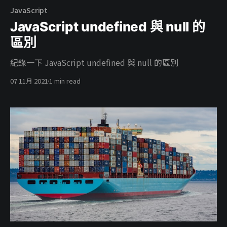
JavaScript
JavaScript undefined 與 null 的
區別
紀錄一下 JavaScript undefined 與 null 的區別
07 11月 2021
1 min read