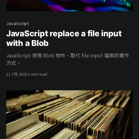
JavaScript
JavaScript replace a file input
with a Blob
JavaScript 使用 Blob 物件，取代 file input 檔案的實作
方式。
11 7月 2021
1 min read