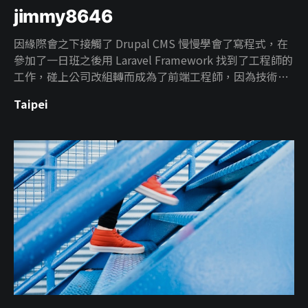
jimmy8646
因緣際會之下接觸了 Drupal CMS 慢慢學會了寫程式，在
參加了一日班之後用 Laravel Framework 找到了工程師的
工作，碰上公司改組轉而成為了前端工程師，因為技術線
是 Vue 所以我是 Vue 派的ＸＤ 現在公司的技術線是用
Taipei
Ruby on Rails ，偶而會碰碰行銷案當個切版工。 現在覺
得最難的事情是增肌，同時是個重機、滑板的初學者。