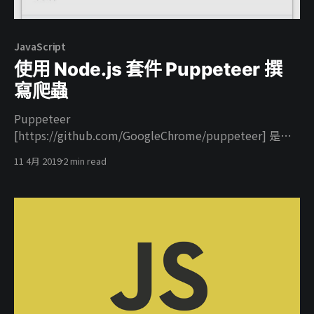
JavaScript
使用 Node.js 套件 Puppeteer 撰
寫爬蟲
Puppeteer
[https://github.com/GoogleChrome/puppeteer] 是
Google 開源的網路爬蟲工具，說明文黨一開始就提到 >
11 4月 2019
2 min read
Puppeteer is a Node library which provides a high-
level API to control Chrome or Chromium over the
DevTools Protocol. 主要是以 Chrome 當作核心個人使用
起來感覺，就是使用程式去操作瀏覽器而已。 範例 const
puppeteer = require("puppeteer")
exports.getPageTitle = async url => { const browser =
await puppeteer.