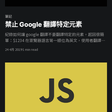
個部分應該就不多贅述，網路上的教學也很完整。 ### 會
遇到的問題 certbot 當然憑證不能亂簽他會去驗證網址是
否歸你所有，所以他會去你的網址底下放驗證檔案來確保
筆記
不被亂用，在這時候你可能會遇
禁止 Google 翻譯特定元素
紀錄如何讓 google 翻譯不要翻譯特定的元素，起因很簡
單：$1234 在瀏覽器語言第一順位為英文，使用者翻譯中
文很有可能會被翻譯為1234 美金 ，當然你也不能限制使
24 4月 2019
1 min read
用者如何操作為了避免不必要的麻煩還是加上會比較好。
實作 <div class="notranslate"
translate="no">hello</div> 恩對，就是這麼簡單，
translate="no" 這個屬性未必會有作用，個人測試對
google 翻譯是沒有效果的，反倒是 class="notranslate"
效果很正常。 參考資料 HTML translate Attribute
[https://www.w3schools.com/tags/