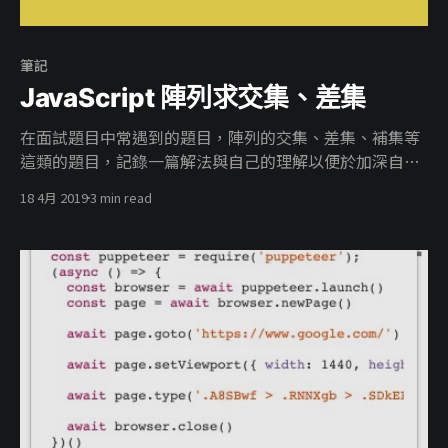
筆記
JavaScript 陣列求交集、差集
在面試題目中常遇到的題目，陣列的交集、差集、補集等
這類的題目，記錄一篇解法與自己的理解以便於加深自己
的印象，不囉唆直接上 code 。 使用方法 Array.filter
18 4月 2019
3 min read
filter() 方法會建立一個經指定之函式運算後，由原陣列中
通過該函式檢驗之元素所構成的新陣列。 Set Set 物件可
讓你儲存任何類型的唯一值（unique），不論是基本型別
（primitive）值或物件參考（references）。 jQuery 大
家的好朋友就不用多說了 交集 求出兩個陣列的交集
Array.filter let arr1 = [1,2,3,4,5] let arr2 = [2,4,6,8,10]
let result =arr1.filter((e) => { return arr2.indexOf(